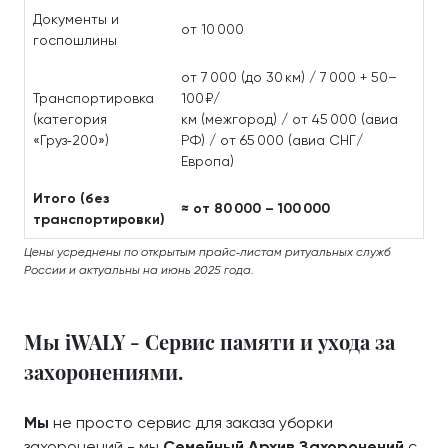
Документы и
от 10 000
госпошлины
от 7 000 (до 30 км) / 7 000 + 50–
Транспортировка
100 ₽/
(категория
км (межгород) / от 45 000 (авиа
«Груз‑200»)
РФ) / от 65 000 (авиа СНГ/
Европа)
Итого (без
≈ от 80 000 – 100 000
транспортировки)
Цены усреднены по открытым прайс‑листам ритуальных служб
России и актуальны на июнь 2025 года.
Мы iWALY - Сервис памяти и ухода за
захоронениями.
Мы
не просто сервис для заказа уборки
захоронений - мы
Семейный Архив Захоронений
с