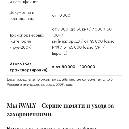
и дезинфекция
Документы и
от 10 000
госпошлины
от 7 000 (до 30 км) / 7 000 + 50–
Транспортировка
100 ₽/
(категория
км (межгород) / от 45 000 (авиа
«Груз‑200»)
РФ) / от 65 000 (авиа СНГ/
Европа)
Итого (без
≈ от 80 000 – 100 000
транспортировки)
Цены усреднены по открытым прайс‑листам ритуальных служб
России и актуальны на июнь 2025 года.
Мы iWALY - Сервис памяти и ухода за
захоронениями.
Мы
не просто сервис для заказа уборки