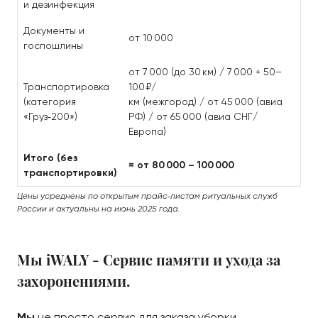
и дезинфекция
Документы и
от 10 000
госпошлины
от 7 000 (до 30 км) / 7 000 + 50–
Транспортировка
100 ₽/
(категория
км (межгород) / от 45 000 (авиа
«Груз‑200»)
РФ) / от 65 000 (авиа СНГ/
Европа)
Итого (без
≈ от 80 000 – 100 000
транспортировки)
Цены усреднены по открытым прайс‑листам ритуальных служб
России и актуальны на июнь 2025 года.
Мы iWALY - Сервис памяти и ухода за
захоронениями.
Мы
не просто сервис для заказа уборки