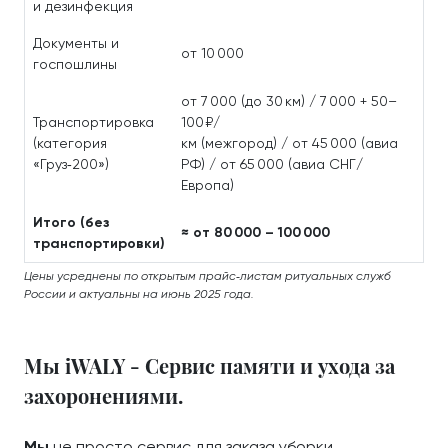
и дезинфекция
Документы и
от 10 000
госпошлины
от 7 000 (до 30 км) / 7 000 + 50–
Транспортировка
100 ₽/
(категория
км (межгород) / от 45 000 (авиа
«Груз‑200»)
РФ) / от 65 000 (авиа СНГ/
Европа)
Итого (без
≈ от 80 000 – 100 000
транспортировки)
Цены усреднены по открытым прайс‑листам ритуальных служб
России и актуальны на июнь 2025 года.
Мы iWALY - Сервис памяти и ухода за
захоронениями.
Мы
не просто сервис для заказа уборки