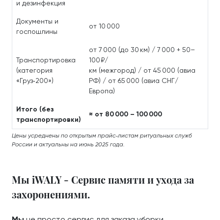
и дезинфекция
Документы и
от 10 000
госпошлины
от 7 000 (до 30 км) / 7 000 + 50–
Транспортировка
100 ₽/
(категория
км (межгород) / от 45 000 (авиа
«Груз‑200»)
РФ) / от 65 000 (авиа СНГ/
Европа)
Итого (без
≈ от 80 000 – 100 000
транспортировки)
Цены усреднены по открытым прайс‑листам ритуальных служб
России и актуальны на июнь 2025 года.
Мы iWALY - Сервис памяти и ухода за
захоронениями.
Мы
не просто сервис для заказа уборки