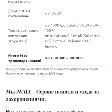
и дезинфекция
Документы и
от 10 000
госпошлины
от 7 000 (до 30 км) / 7 000 + 50–
Транспортировка
100 ₽/
(категория
км (межгород) / от 45 000 (авиа
«Груз‑200»)
РФ) / от 65 000 (авиа СНГ/
Европа)
Итого (без
≈ от 80 000 – 100 000
транспортировки)
Цены усреднены по открытым прайс‑листам ритуальных служб
России и актуальны на июнь 2025 года.
Мы iWALY - Сервис памяти и ухода за
захоронениями.
Мы
не просто сервис для заказа уборки