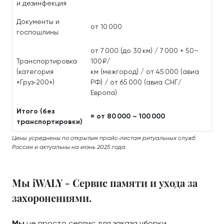
и дезинфекция
Документы и
от 10 000
госпошлины
от 7 000 (до 30 км) / 7 000 + 50–
Транспортировка
100 ₽/
(категория
км (межгород) / от 45 000 (авиа
«Груз‑200»)
РФ) / от 65 000 (авиа СНГ/
Европа)
Итого (без
≈ от 80 000 – 100 000
транспортировки)
Цены усреднены по открытым прайс‑листам ритуальных служб
России и актуальны на июнь 2025 года.
Мы iWALY - Сервис памяти и ухода за
захоронениями.
Мы
не просто сервис для заказа уборки