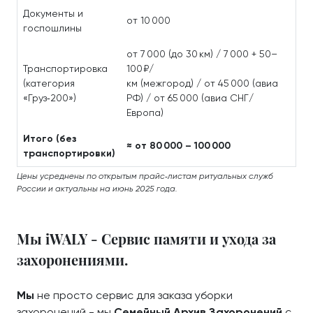
Документы и
от 10 000
госпошлины
от 7 000 (до 30 км) / 7 000 + 50–
Транспортировка
100 ₽/
(категория
км (межгород) / от 45 000 (авиа
«Груз‑200»)
РФ) / от 65 000 (авиа СНГ/
Европа)
Итого (без
≈ от 80 000 – 100 000
транспортировки)
Цены усреднены по открытым прайс‑листам ритуальных служб
России и актуальны на июнь 2025 года.
Мы iWALY - Сервис памяти и ухода за
захоронениями.
Мы
не просто сервис для заказа уборки
захоронений - мы
Семейный Архив Захоронений
с