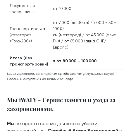
Документы и
от 10 000
госпошлины
от 7 000 (до 30 км) / 7 000 + 50–
Транспортировка
100 ₽/
(категория
км (межгород) / от 45 000 (авиа
«Груз‑200»)
РФ) / от 65 000 (авиа СНГ/
Европа)
Итого (без
≈ от 80 000 – 100 000
транспортировки)
Цены усреднены по открытым прайс‑листам ритуальных служб
России и актуальны на июнь 2025 года.
Мы iWALY - Сервис памяти и ухода за
захоронениями.
Мы
не просто сервис для заказа уборки
захоронений - мы
Семейный Архив Захоронений
с