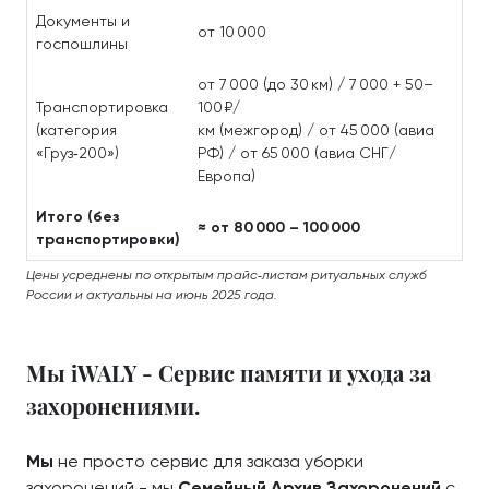
Документы и
от 10 000
госпошлины
от 7 000 (до 30 км) / 7 000 + 50–
Транспортировка
100 ₽/
(категория
км (межгород) / от 45 000 (авиа
«Груз‑200»)
РФ) / от 65 000 (авиа СНГ/
Европа)
Итого (без
≈ от 80 000 – 100 000
транспортировки)
Цены усреднены по открытым прайс‑листам ритуальных служб
России и актуальны на июнь 2025 года.
Мы iWALY - Сервис памяти и ухода за
захоронениями.
Мы
не просто сервис для заказа уборки
захоронений - мы
Семейный Архив Захоронений
с