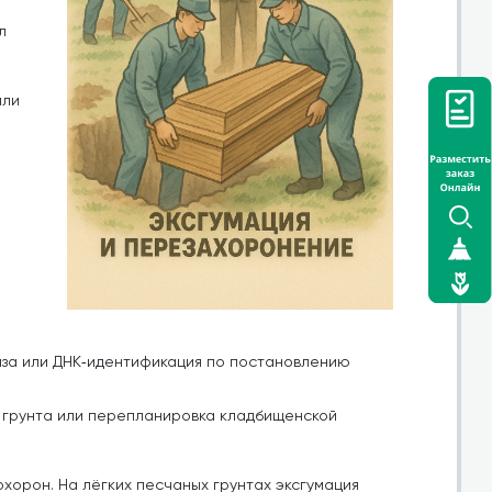
л
или
за или ДНК‑идентификация по постановлению
я грунта или перепланировка кладбищенской
хорон. На лёгких песчаных грунтах эксгумация