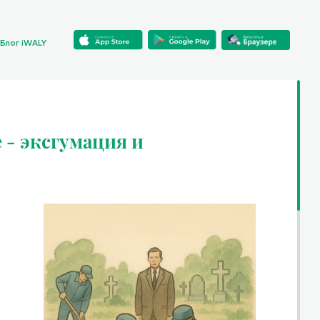
Блог iWALY
 - эксгумация и
о