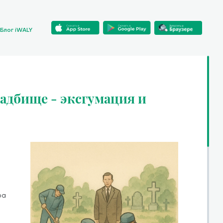
Блог iWALY
адбище - эксгумация и
ра