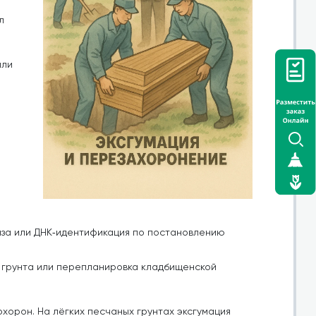
л
или
за или ДНК‑идентификация по постановлению
я грунта или перепланировка кладбищенской
хорон. На лёгких песчаных грунтах эксгумация