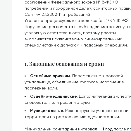
соблюдении Федерального закона № 8‑ФЗ «О
погребении и похоронном деле», санитарных прави
СанПиН 2.1.2882‑11 и требований
Уголовно‑процессуального кодекса (ст. 178 УПК РФ).
Нарушение регламента влечёт административную 
уголовную ответственность, поэтому работы
выполняются исключительно лицензированными
специалистами с допуском к подобным операциям.
1. Законные основания и сроки
Семейные причины.
Перемещение к родовой
усыпальнице, объединение супругов, исполнение
последней воли.
Судебно‑медицинские.
Дополнительная эксперти
следователя или решению суда.
Муниципальные.
Реконструкция участка, санаци
территории по распоряжению администрации.
Минимальный санитарный интервал —
1 год
после по