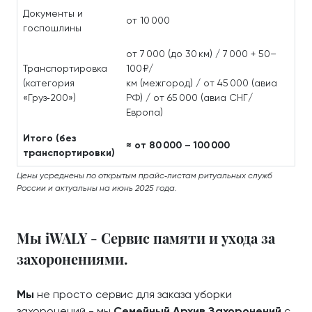
Документы и
от 10 000
госпошлины
от 7 000 (до 30 км) / 7 000 + 50–
Транспортировка
100 ₽/
(категория
км (межгород) / от 45 000 (авиа
«Груз‑200»)
РФ) / от 65 000 (авиа СНГ/
Европа)
Итого (без
≈ от 80 000 – 100 000
транспортировки)
Цены усреднены по открытым прайс‑листам ритуальных служб
России и актуальны на июнь 2025 года.
Мы iWALY - Сервис памяти и ухода за
захоронениями.
Мы
не просто сервис для заказа уборки
захоронений - мы
Семейный Архив Захоронений
с