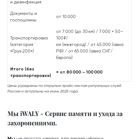
и дезинфекция
Документы и
от 10 000
госпошлины
от 7 000 (до 30 км) / 7 000 + 50–
Транспортировка
100 ₽/
(категория
км (межгород) / от 45 000 (авиа
«Груз‑200»)
РФ) / от 65 000 (авиа СНГ/
Европа)
Итого (без
≈ от 80 000 – 100 000
транспортировки)
Цены усреднены по открытым прайс‑листам ритуальных служб
России и актуальны на июнь 2025 года.
Мы iWALY - Сервис памяти и ухода за
захоронениями.
Мы
не просто сервис для заказа уборки