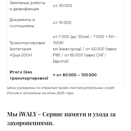
Земляные работы
от 30 000
и дезинфекция
Документы и
от 10 000
госпошлины
от 7 000 (до 30 км) / 7 000 + 50–
Транспортировка
100 ₽/
(категория
км (межгород) / от 45 000 (авиа
«Груз‑200»)
РФ) / от 65 000 (авиа СНГ/
Европа)
Итого (без
≈ от 80 000 – 100 000
транспортировки)
Цены усреднены по открытым прайс‑листам ритуальных служб
России и актуальны на июнь 2025 года.
Мы iWALY - Сервис памяти и ухода за
захоронениями.