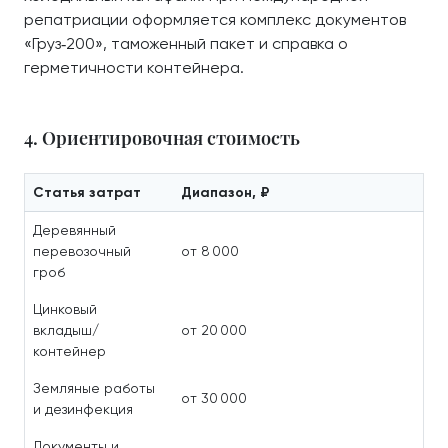
репатриации оформляется комплекс документов
«Груз‑200», таможенный пакет и справка о
герметичности контейнера.
4. Ориентировочная стоимость
Статья затрат
Диапазон, ₽
Деревянный
перевозочный
от 8 000
гроб
Цинковый
вкладыш/
от 20 000
контейнер
Земляные работы
от 30 000
и дезинфекция
Документы и