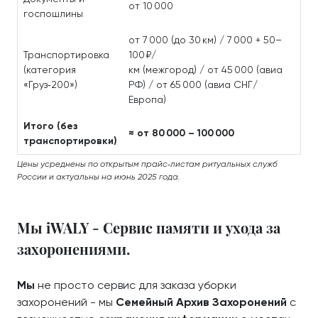
от 10 000
госпошлины
от 7 000 (до 30 км) / 7 000 + 50–
Транспортировка
100 ₽/
(категория
км (межгород) / от 45 000 (авиа
«Груз‑200»)
РФ) / от 65 000 (авиа СНГ/
Европа)
Итого (без
≈ от 80 000 – 100 000
транспортировки)
Цены усреднены по открытым прайс‑листам ритуальных служб
России и актуальны на июнь 2025 года.
Мы iWALY - Сервис памяти и ухода за
захоронениями.
Мы
не просто сервис для заказа уборки
захоронений - мы
Семейный Архив Захоронений
с