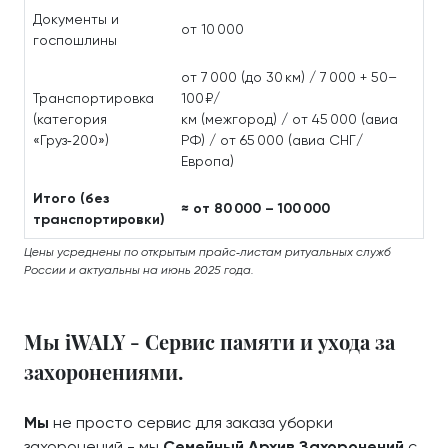
Документы и
от 10 000
госпошлины
от 7 000 (до 30 км) / 7 000 + 50–
Транспортировка
100 ₽/
(категория
км (межгород) / от 45 000 (авиа
«Груз‑200»)
РФ) / от 65 000 (авиа СНГ/
Европа)
Итого (без
≈ от 80 000 – 100 000
транспортировки)
Цены усреднены по открытым прайс‑листам ритуальных служб
России и актуальны на июнь 2025 года.
Мы iWALY - Сервис памяти и ухода за
захоронениями.
Мы
не просто сервис для заказа уборки
захоронений - мы
Семейный Архив Захоронений
с