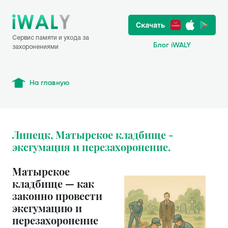
Сервис памяти и ухода за
Блог iWALY
захоронениями
На главную
Липецк, Матырское кладбище -
эксгумация и перезахоронение.
Матырское
кладбище — как
законно провести
эксгумацию и
перезахоронение