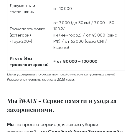
Документы и
от 10 000
госпошлины
от 7 000 (до 30 км) / 7 000 + 50–
Транспортировка
100 ₽/
(категория
км (межгород) / от 45 000 (авиа
«Груз‑200»)
РФ) / от 65 000 (авиа СНГ/
Европа)
Итого (без
≈ от 80 000 – 100 000
транспортировки)
Цены усреднены по открытым прайс‑листам ритуальных служб
России и актуальны на июнь 2025 года.
Мы iWALY - Сервис памяти и ухода за
захоронениями.
Мы
не просто сервис для заказа уборки
захоронений - мы
Семейный Архив Захоронений
с