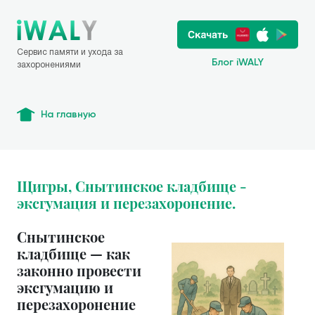
Сервис памяти и ухода за
Блог iWALY
захоронениями
На главную
Щигры, Снытинское кладбище -
эксгумация и перезахоронение.
Снытинское
кладбище — как
законно провести
эксгумацию и
перезахоронение