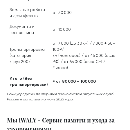
Земляные работы
от 30 000
и дезинфекция
Документы и
от 10 000
госпошлины
от 7 000 (до 30 км) / 7 000 + 50–
Транспортировка
100 ₽/
(категория
км (межгород) / от 45 000 (авиа
«Груз‑200»)
РФ) / от 65 000 (авиа СНГ/
Европа)
Итого (без
≈ от 80 000 – 100 000
транспортировки)
Цены усреднены по открытым прайс‑листам ритуальных служб
России и актуальны на июнь 2025 года.
Мы iWALY - Сервис памяти и ухода за
захоронениями.