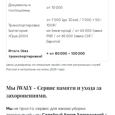
Документы и
от 10 000
госпошлины
от 7 000 (до 30 км) / 7 000 + 50–
Транспортировка
100 ₽/
(категория
км (межгород) / от 45 000 (авиа
«Груз‑200»)
РФ) / от 65 000 (авиа СНГ/
Европа)
Итого (без
≈ от 80 000 – 100 000
транспортировки)
Цены усреднены по открытым прайс‑листам ритуальных служб
России и актуальны на июнь 2025 года.
Мы iWALY - Сервис памяти и ухода за
захоронениями.
Мы
не просто сервис для заказа уборки
захоронений - мы
Семейный Архив Захоронений
с