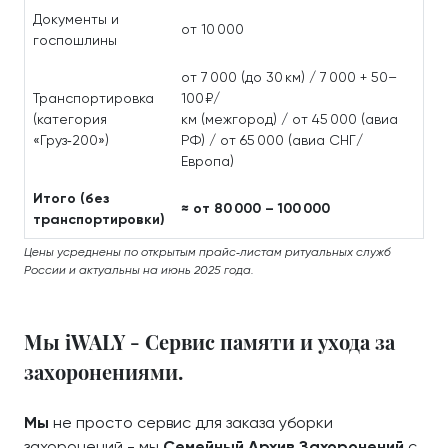
Документы и
от 10 000
госпошлины
от 7 000 (до 30 км) / 7 000 + 50–
Транспортировка
100 ₽/
(категория
км (межгород) / от 45 000 (авиа
«Груз‑200»)
РФ) / от 65 000 (авиа СНГ/
Европа)
Итого (без
≈ от 80 000 – 100 000
транспортировки)
Цены усреднены по открытым прайс‑листам ритуальных служб
России и актуальны на июнь 2025 года.
Мы iWALY - Сервис памяти и ухода за
захоронениями.
Мы
не просто сервис для заказа уборки
захоронений - мы
Семейный Архив Захоронений
с