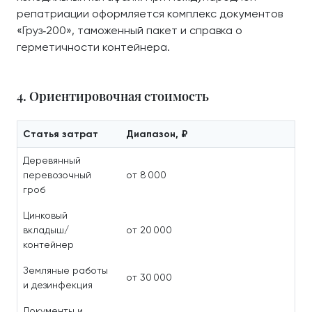
репатриации оформляется комплекс документов
«Груз‑200», таможенный пакет и справка о
герметичности контейнера.
4. Ориентировочная стоимость
Статья затрат
Диапазон, ₽
Деревянный
перевозочный
от 8 000
гроб
Цинковый
вкладыш/
от 20 000
контейнер
Земляные работы
от 30 000
и дезинфекция
Документы и