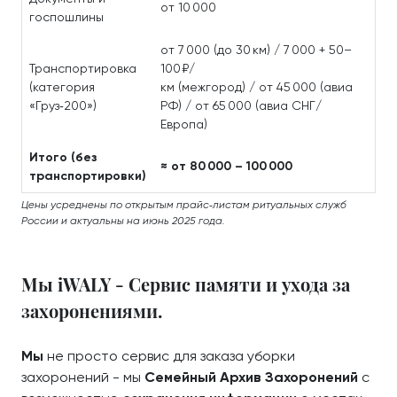
от 10 000
госпошлины
от 7 000 (до 30 км) / 7 000 + 50–
Транспортировка
100 ₽/
(категория
км (межгород) / от 45 000 (авиа
«Груз‑200»)
РФ) / от 65 000 (авиа СНГ/
Европа)
Итого (без
≈ от 80 000 – 100 000
транспортировки)
Цены усреднены по открытым прайс‑листам ритуальных служб
России и актуальны на июнь 2025 года.
Мы iWALY - Сервис памяти и ухода за
захоронениями.
Мы
не просто сервис для заказа уборки
захоронений - мы
Семейный Архив Захоронений
с