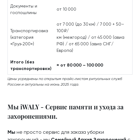
Документы и
от 10 000
госпошлины
от 7 000 (до 30 км) / 7 000 + 50–
Транспортировка
100 ₽/
(категория
км (межгород) / от 45 000 (авиа
«Груз‑200»)
РФ) / от 65 000 (авиа СНГ/
Европа)
Итого (без
≈ от 80 000 – 100 000
транспортировки)
Цены усреднены по открытым прайс‑листам ритуальных служб
России и актуальны на июнь 2025 года.
Мы iWALY - Сервис памяти и ухода за
захоронениями.
Мы
не просто сервис для заказа уборки
захоронений - мы
Семейный Архив Захоронений
с