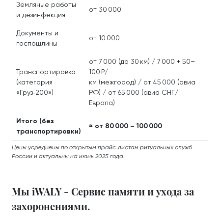
Земляные работы
от 30 000
и дезинфекция
Документы и
от 10 000
госпошлины
от 7 000 (до 30 км) / 7 000 + 50–
Транспортировка
100 ₽/
(категория
км (межгород) / от 45 000 (авиа
«Груз‑200»)
РФ) / от 65 000 (авиа СНГ/
Европа)
Итого (без
≈ от 80 000 – 100 000
транспортировки)
Цены усреднены по открытым прайс‑листам ритуальных служб
России и актуальны на июнь 2025 года.
Мы iWALY - Сервис памяти и ухода за
захоронениями.