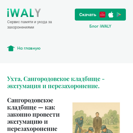
Сервис памяти и ухода за
Блог iWALY
захоронениями
На главную
Ухта, Сангородовское кладбище -
эксгумация и перезахоронение.
Сангородовское
кладбище — как
законно провести
эксгумацию и
перезахоронение