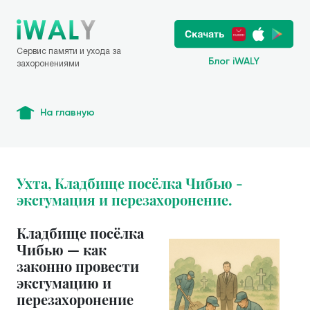
Сервис памяти и ухода за
Блог iWALY
захоронениями
На главную
Ухта, Кладбище посёлка Чибью -
эксгумация и перезахоронение.
Кладбище посёлка
Чибью — как
законно провести
эксгумацию и
перезахоронение