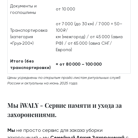
Документы и
от 10 000
госпошлины
от 7 000 (до 30 км) / 7 000 + 50–
Транспортировка
100 ₽/
(категория
км (межгород) / от 45 000 (авиа
«Груз‑200»)
РФ) / от 65 000 (авиа СНГ/
Европа)
Итого (без
≈ от 80 000 – 100 000
транспортировки)
Цены усреднены по открытым прайс‑листам ритуальных служб
России и актуальны на июнь 2025 года.
Мы iWALY - Сервис памяти и ухода за
захоронениями.
Мы
не просто сервис для заказа уборки
захоронений - мы
Семейный Архив Захоронений
с