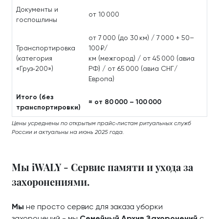
Документы и
от 10 000
госпошлины
от 7 000 (до 30 км) / 7 000 + 50–
Транспортировка
100 ₽/
(категория
км (межгород) / от 45 000 (авиа
«Груз‑200»)
РФ) / от 65 000 (авиа СНГ/
Европа)
Итого (без
≈ от 80 000 – 100 000
транспортировки)
Цены усреднены по открытым прайс‑листам ритуальных служб
России и актуальны на июнь 2025 года.
Мы iWALY - Сервис памяти и ухода за
захоронениями.
Мы
не просто сервис для заказа уборки
захоронений - мы
Семейный Архив Захоронений
с