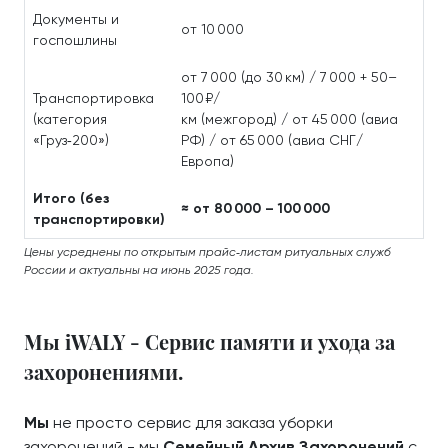
Документы и
от 10 000
госпошлины
от 7 000 (до 30 км) / 7 000 + 50–
Транспортировка
100 ₽/
(категория
км (межгород) / от 45 000 (авиа
«Груз‑200»)
РФ) / от 65 000 (авиа СНГ/
Европа)
Итого (без
≈ от 80 000 – 100 000
транспортировки)
Цены усреднены по открытым прайс‑листам ритуальных служб
России и актуальны на июнь 2025 года.
Мы iWALY - Сервис памяти и ухода за
захоронениями.
Мы
не просто сервис для заказа уборки
захоронений - мы
Семейный Архив Захоронений
с