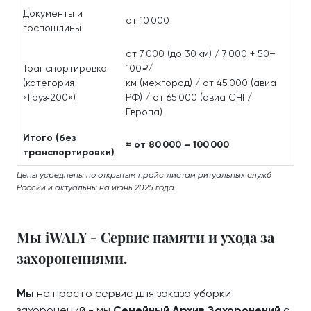
Документы и
от 10 000
госпошлины
от 7 000 (до 30 км) / 7 000 + 50–
Транспортировка
100 ₽/
(категория
км (межгород) / от 45 000 (авиа
«Груз‑200»)
РФ) / от 65 000 (авиа СНГ/
Европа)
Итого (без
≈ от 80 000 – 100 000
транспортировки)
Цены усреднены по открытым прайс‑листам ритуальных служб
России и актуальны на июнь 2025 года.
Мы iWALY - Сервис памяти и ухода за
захоронениями.
Мы
не просто сервис для заказа уборки
захоронений - мы
Семейный Архив Захоронений
с