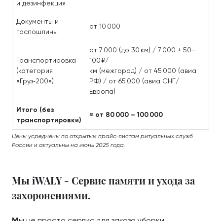
и дезинфекция
Документы и
от 10 000
госпошлины
от 7 000 (до 30 км) / 7 000 + 50–
Транспортировка
100 ₽/
(категория
км (межгород) / от 45 000 (авиа
«Груз‑200»)
РФ) / от 65 000 (авиа СНГ/
Европа)
Итого (без
≈ от 80 000 – 100 000
транспортировки)
Цены усреднены по открытым прайс‑листам ритуальных служб
России и актуальны на июнь 2025 года.
Мы iWALY - Сервис памяти и ухода за
захоронениями.
Мы
не просто сервис для заказа уборки