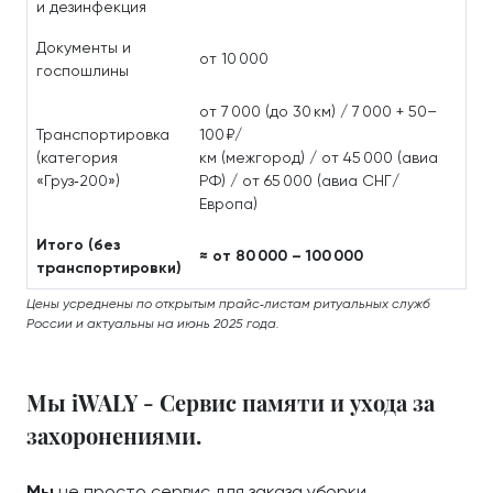
и дезинфекция
Документы и
от 10 000
госпошлины
от 7 000 (до 30 км) / 7 000 + 50–
Транспортировка
100 ₽/
(категория
км (межгород) / от 45 000 (авиа
«Груз‑200»)
РФ) / от 65 000 (авиа СНГ/
Европа)
Итого (без
≈ от 80 000 – 100 000
транспортировки)
Цены усреднены по открытым прайс‑листам ритуальных служб
России и актуальны на июнь 2025 года.
Мы iWALY - Сервис памяти и ухода за
захоронениями.
Мы
не просто сервис для заказа уборки