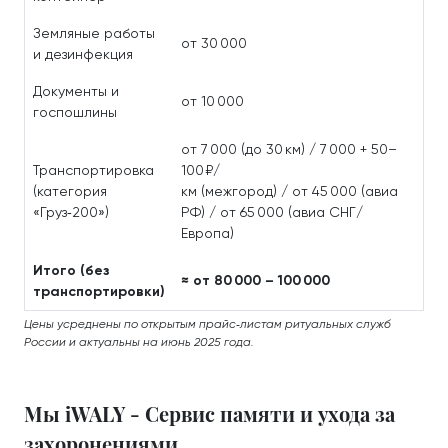
Земляные работы
от 30 000
и дезинфекция
Документы и
от 10 000
госпошлины
от 7 000 (до 30 км) / 7 000 + 50–
Транспортировка
100 ₽/
(категория
км (межгород) / от 45 000 (авиа
«Груз‑200»)
РФ) / от 65 000 (авиа СНГ/
Европа)
Итого (без
≈ от 80 000 – 100 000
транспортировки)
Цены усреднены по открытым прайс‑листам ритуальных служб
России и актуальны на июнь 2025 года.
Мы iWALY - Сервис памяти и ухода за
захоронениями.