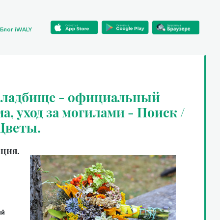
Блог iWALY
 кладбище - официальный
ма, уход за могилами - Поиск /
 Цветы.
ция.
ий