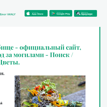
Блог iWALY
бище - официальный сайт,
од за могилами - Поиск /
 Цветы.
я.
ий