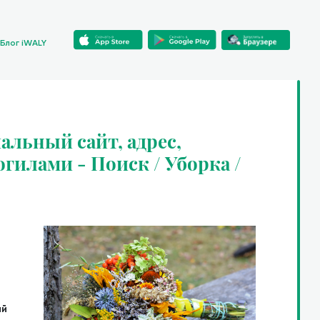
Блог iWALY
альный сайт, адрес,
огилами - Поиск / Уборка /
ий