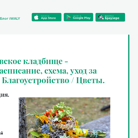
Блог iWALY
вское кладбище -
списание, схема, уход за
/ Благоустройство / Цветы.
ия.
ий