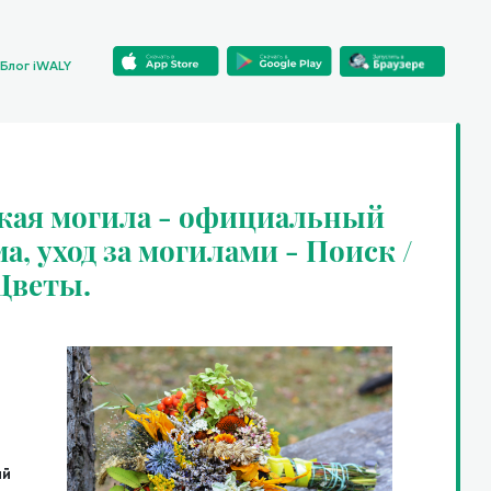
Блог iWALY
ская могила - официальный
ма, уход за могилами - Поиск /
 Цветы.
ий