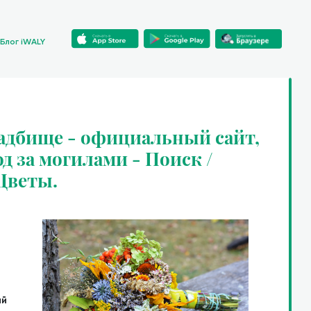
Блог iWALY
адбище - официальный сайт,
од за могилами - Поиск /
 Цветы.
ий