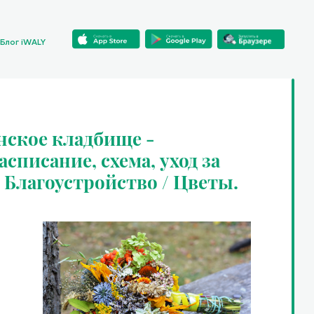
Блог iWALY
нское кладбище -
списание, схема, уход за
/ Благоустройство / Цветы.