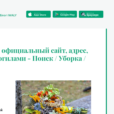
Блог iWALY
 официальный сайт, адрес,
огилами - Поиск / Уборка /
ий