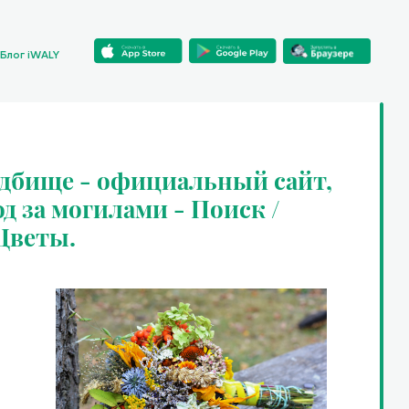
Блог iWALY
адбище - официальный сайт,
од за могилами - Поиск /
 Цветы.