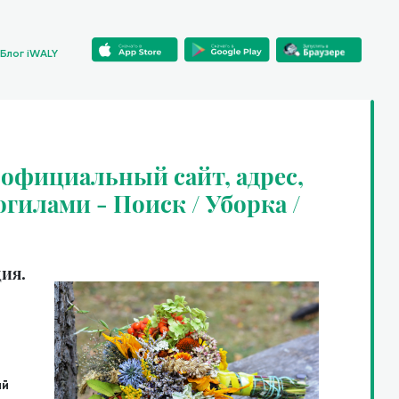
Блог iWALY
 официальный сайт, адрес,
огилами - Поиск / Уборка /
ия.
ий