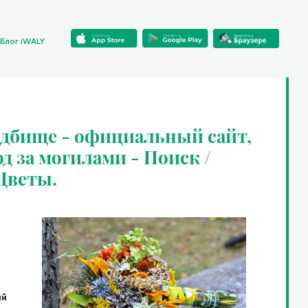
Блог iWALY
адбище - официальный сайт,
од за могилами - Поиск /
 Цветы.
ий