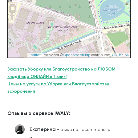
Leaflet
| Map data ©
OpenStreetMap
contributors,
CC-BY-SA
Заказать Уборку или Благоустройство на ЛЮБОМ
кладбище ОНЛАЙН в 1 клик!
Цены на услуги по Уборке или Благоустройству
захоронений
Отзывы о сервисе iWALY:
Екатерина
- отзыв на irecommend.ru