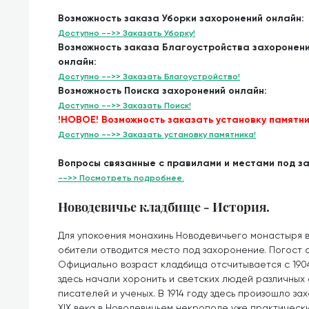
Возможность заказа Уборки захоронений онлайн:
Доступно -->> Заказать Уборку!
Возможность заказа Благоустройства захоронен
онлайн:
Доступно -->> Заказать Благоустройство!
Возможность Поиска захоронений онлайн:
Доступно -->> Заказать Поиск!
!НОВОЕ! Возможность заказать установку памятни
Доступно -->> Заказать установку памятника!
Вопросы связанные с правилами и местами под з
-->> Посмотреть подробнее.
Новодевичье кладбище - История.
Для упокоения монахинь Новодевичьего монастыря в 
обители отводится место под захоронение. Погост 
Официально возраст кладбища отсчитывается с 1904
здесь начали хоронить и светских людей различных с
писателей и ученых. В 1914 году здесь произошло з
XIX века в Новодевичьем некрополе уже практически