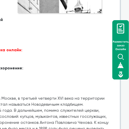
ий
ка онлайн:
ахоронение:
Москве, в третьей четверти XVI века на территории
стал называться Новодевичьим кладбищем.
 года. В дальнейшем, помимо служителей церкви,
ословий: купцов, музыкантов, известных госслужащих,
ахоронение останков Антона Павловича Чехова. К концу
 не было места и в 1898 году было решено выделить