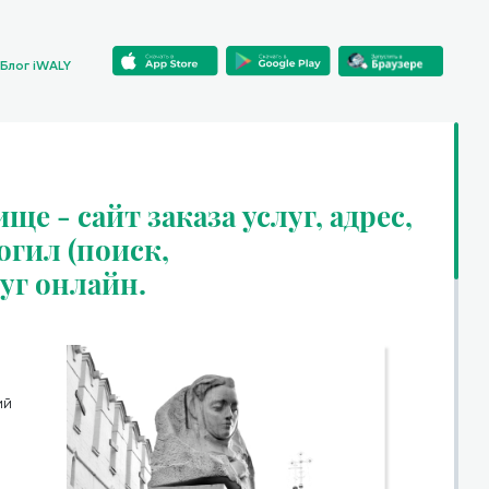
Блог iWALY
е - сайт заказа услуг, адрес,
огил (поиск,
луг онлайн.
ий