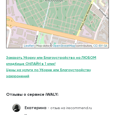
Leaflet
| Map data ©
OpenStreetMap
contributors,
CC-BY-SA
Заказать Уборку или Благоустройство на ЛЮБОМ
кладбище ОНЛАЙН в 1 клик!
Цены на услуги по Уборке или Благоустройству
захоронений
Отзывы о сервисе iWALY:
Екатерина
- отзыв на irecommend.ru