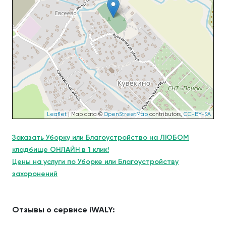
Leaflet
| Map data ©
OpenStreetMap
contributors,
CC-BY-SA
Заказать Уборку или Благоустройство на ЛЮБОМ
кладбище ОНЛАЙН в 1 клик!
Цены на услуги по Уборке или Благоустройству
захоронений
Отзывы о сервисе iWALY: