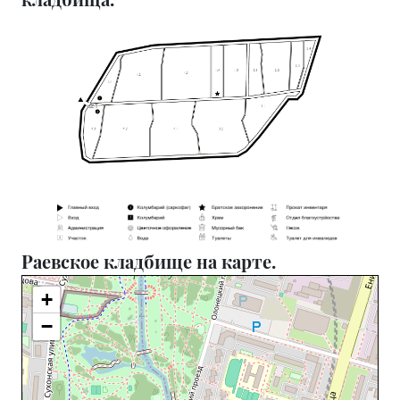
Раевское кладбище на карте.
+
−