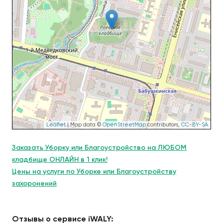
Leaflet
| Map data ©
OpenStreetMap
contributors,
CC-BY-SA
Заказать Уборку или Благоустройство на ЛЮБОМ
кладбище ОНЛАЙН в 1 клик!
Цены на услуги по Уборке или Благоустройству
захоронений
Отзывы о сервисе iWALY: