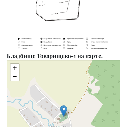
Кладбище Товарищево-1 на карте.
+
−