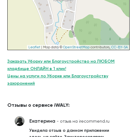
Leaflet
| Map data ©
OpenStreetMap
contributors,
CC-BY-SA
Заказать Уборку или Благоустройство на ЛЮБОМ
кладбище ОНЛАЙН в 1 клик!
Цены на услуги по Уборке или Благоустройству
захоронений
Отзывы о сервисе iWALY:
Екатерина
- отзыв на irecommend.ru
Увидела отзыв о данном приложении
здесь на сайте. Заинтересовалась.