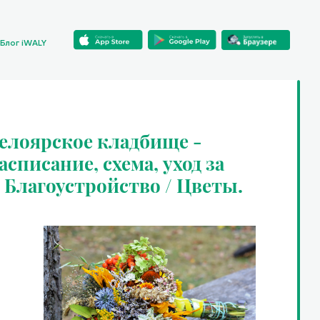
Блог iWALY
Белоярское кладбище -
списание, схема, уход за
/ Благоустройство / Цветы.